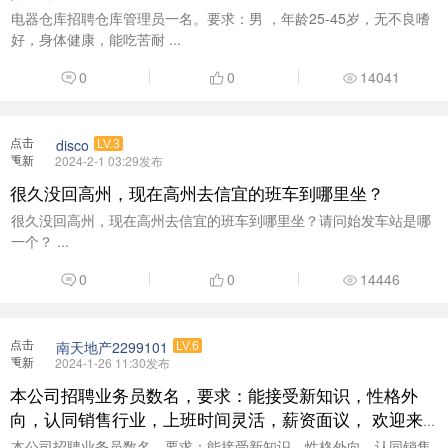
电器仓库招聘仓库管理员一名。要求：男 ，年龄25-45岁，无不良嗜
好，身体健康，能吃苦耐 ...
0
0
14041
点击
disco
LV.3
重新
2024-2-1 03:29发布
加载
很久没回高州，现在高州去信宜的班车到哪里坐？
很久没回高州，现在高州去信宜的班车到哪里坐？请问始发车站是哪
一个？ ...
0
0
14446
点击
南天地产2299101
LV.6
重新
2024-1-26 11:30发布
加载
本公司招聘业务员数名，要求：能接受新知识，性格外
向，认同销售行业，上班时间灵活，薪资面议， 欢迎来
电咨询了解：18938377999 [
本公司招聘业务员数名，要求：能接受新知识，性格外向，认同销售