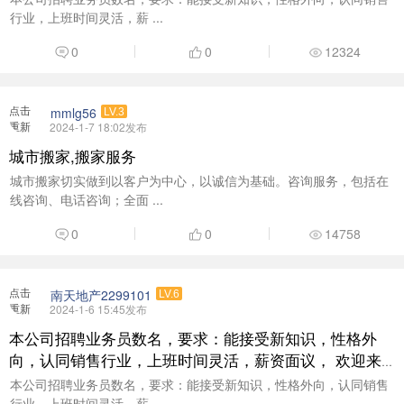
行业，上班时间灵活，薪 ...
0
0
12324
点击
mmlg56
LV.3
重新
2024-1-7 18:02发布
加载
城市搬家,搬家服务
城市搬家切实做到以客户为中心，以诚信为基础。咨询服务，包括在
线咨询、电话咨询；全面 ...
0
0
14758
点击
南天地产2299101
LV.6
重新
2024-1-6 15:45发布
加载
本公司招聘业务员数名，要求：能接受新知识，性格外
向，认同销售行业，上班时间灵活，薪资面议， 欢迎来
电咨询了解：18938377999
本公司招聘业务员数名，要求：能接受新知识，性格外向，认同销售
行业，上班时间灵活，薪 ...