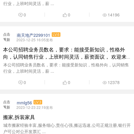
行业，上班时间灵活，薪 ...
0
0
14196
点击
南天地产2299101
LV.6
重新
2023-12-25 16:05发布
加载
本公司招聘业务员数名，要求：能接受新知识，性格外
向，认同销售行业，上班时间灵活，薪资面议， 欢迎来
电咨询了解：18938377999
本公司招聘业务员数名，要求：能接受新知识，性格外向，认同销售
行业，上班时间灵活，薪 ...
0
0
12378
点击
mmlg56
LV.3
重新
2023-12-23 22:19发布
加载
搬家,拆装家具
城市搬家经验丰富,服务细心,责任心强,搬运迅速,公司正规注册,银行开
户可公对公开发票汇 ...