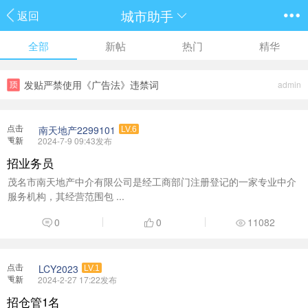
城市助手
返回
全部
新帖
热门
精华
发贴严禁使用《广告法》违禁词
admin
点击
南天地产2299101
LV.6
重新
2024-7-9 09:43发布
加载
招业务员
茂名市南天地产中介有限公司是经工商部门注册登记的一家专业中介
服务机构，其经营范围包 ...
0
0
11082
点击
LCY2023
LV.1
重新
2024-2-27 17:22发布
加载
招仓管1名