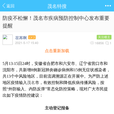
茂名特搜
返回
防疫不松懈！茂名市疾病预防控制中心发布重要
提醒
荏苒啊
关注楼主
LV.3
2021-5-17 15:40
16856
1
点击重新加载
5月13-15日24时，安徽省合肥市和六安市、辽宁省营口市和
沈阳市，共新增8例新冠肺炎确诊病例和15例无症状感染者，
共13个中风险地区，目前流调溯源正在开展中。为严防上述
地区疫情输入
茂名
市，有效控制和降低疾病传播风险，按
照“外防输入、内防反弹”常态化防控策略，现对广大市民提
出如下疫情防控建议：
主动登记报备