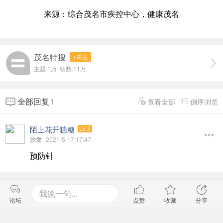
来源：综合茂名市疾控中心，健康茂名
茂名特搜
+关注
主题:
1万
帖数:
11万
全部回复
1
查看全部
倒序浏览
陌上花开糖糖
LV.3
沙发
2021-5-17 17:47
预防针
我说一句...
论坛
点赞
收藏
分享