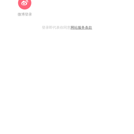
微博登录
登录即代表你同意
网站服务条款