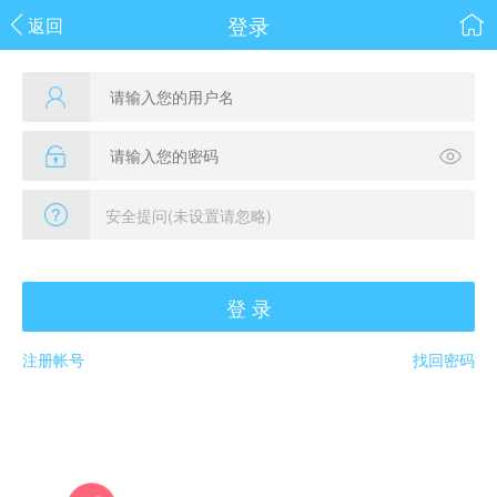
登录
返回
登 录
注册帐号
找回密码