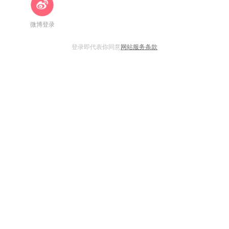
微博登录
登录即代表你同意
网站服务条款