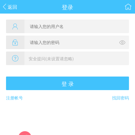
登录
返回
登 录
注册帐号
找回密码