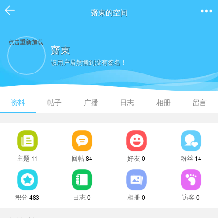
齋東的空间
点击重新加载
齋東
该用户居然懒到没有签名！
资料
帖子
广播
日志
相册
留言
主题
回帖
好友
粉丝
11
84
0
14
积分
日志
相册
访客
483
0
0
0