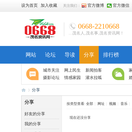
设为首页
加入收藏
官方微博
官方微信
关注我们：
0668-2210668
...茂名人,茂名事,茂名资讯网！
网站
论坛
导读
分享
排行榜
城市关注
网上民生
新闻拍客
摄影论坛
情感家园
灌水拉呱
分享
分享
按类型查看:
全部
|
网址
|
视频
|
音乐
|
好友的分享
06
›
现在还没分享
我的分享