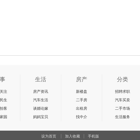
事
生活
房产
分类
关注
房产资讯
新楼盘
招聘求职
民生
汽车生活
二手房
汽车买卖
拍客
谈婚论嫁
出租房
二手市场
家园
妈妈宝贝
找中介
生活服务
设为首页
加入收藏
手机版