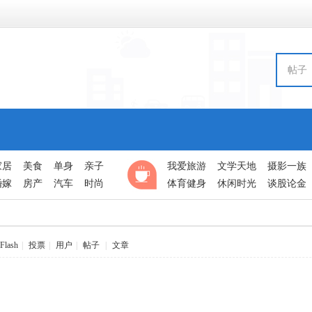
帖子
家居
美食
单身
亲子
我爱旅游
文学天地
摄影一族
婚嫁
房产
汽车
时尚
体育健身
休闲时光
谈股论金
Flash
|
投票
|
用户
|
帖子
|
文章